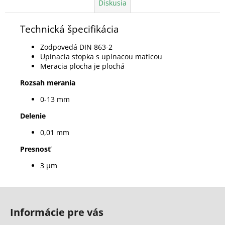
Diskusia
Technická špecifikácia
Zodpovedá DIN 863-2
Upínacia stopka s upínacou maticou
Meracia plocha je plochá
Rozsah merania
0-13 mm
Delenie
0,01 mm
Presnosť
3 µm
Z
á
Informácie pre vás
p