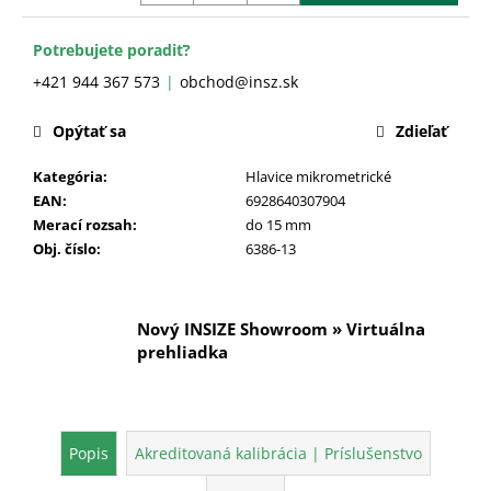
č
a
m
Potrebujete poradiť?
e
+421 944 367 573
obchod@insz.sk
Opýtať sa
Zdieľať
Kategória
:
Hlavice mikrometrické
EAN
:
6928640307904
Merací rozsah
:
do 15 mm
Obj. číslo
:
6386-13
Nový INSIZE Showroom » Virtuálna
prehliadka
Popis
Akreditovaná kalibrácia | Príslušenstvo