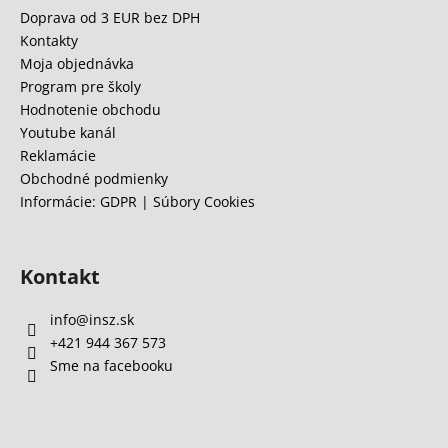
ä
Doprava od 3 EUR bez DPH
t
Kontakty
i
Moja objednávka
e
Program pre školy
Hodnotenie obchodu
Youtube kanál
Reklamácie
Obchodné podmienky
Informácie: GDPR | Súbory Cookies
Kontakt
info
@
insz.sk
+421 944 367 573
Sme na facebooku