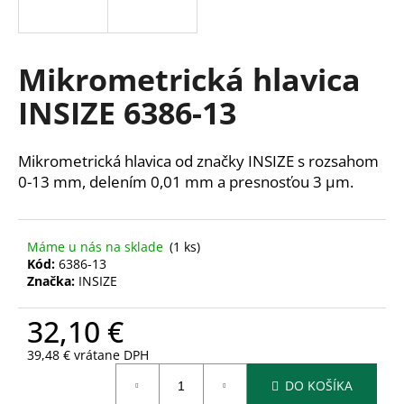
á
j
s
Mikrometrická hlavica
ť
INSIZE 6386-13
?
Mikrometrická hlavica od značky INSIZE s rozsahom
0-13 mm, delením 0,01 mm a presnosťou 3 µm.
HĽADAŤ
Máme u nás na sklade
(1 ks)
Kód:
6386-13
Značka:
INSIZE
O
d
32,10 €
p
o
39,48 € vrátane DPH
r
Jednotková
ú
DO KOŠÍKA
cena: