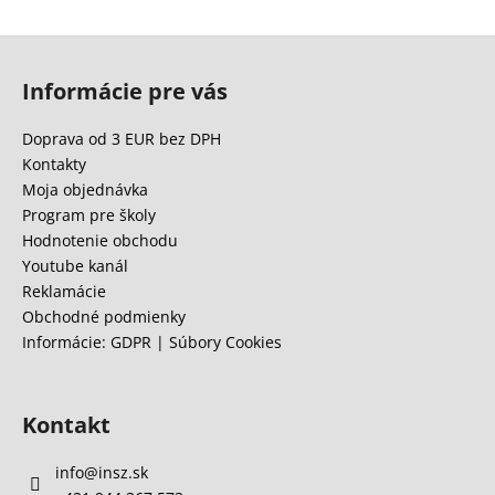
Z
á
Informácie pre vás
p
ä
Doprava od 3 EUR bez DPH
t
Kontakty
i
Moja objednávka
e
Program pre školy
Hodnotenie obchodu
Youtube kanál
Reklamácie
Obchodné podmienky
Informácie: GDPR | Súbory Cookies
Kontakt
info
@
insz.sk