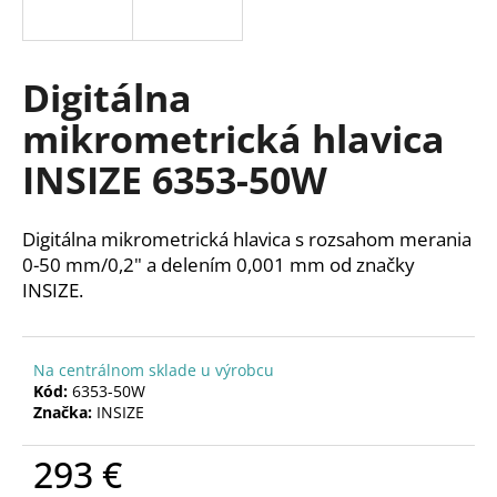
á
j
s
Digitálna
ť
mikrometrická hlavica
?
INSIZE 6353-50W
Digitálna mikrometrická hlavica s rozsahom merania
HĽADAŤ
0-50 mm/0,2" a delením 0,001 mm od značky
INSIZE.
O
Na centrálnom sklade u výrobcu
d
Kód:
6353-50W
p
Značka:
INSIZE
o
r
293 €
ú