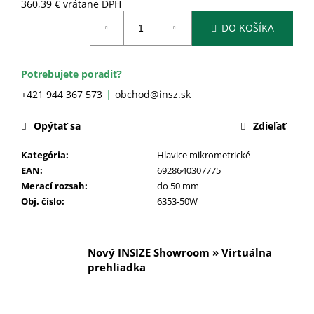
č
360,39 € vrátane DPH
a
Jednotková
DO KOŠÍKA
cena:
m
e
Potrebujete poradiť?
+421 944 367 573
obchod@insz.sk
Opýtať sa
Zdieľať
Kategória
:
Hlavice mikrometrické
EAN
:
6928640307775
Merací rozsah
:
do 50 mm
Obj. číslo
:
6353-50W
Nový INSIZE Showroom » Virtuálna
prehliadka