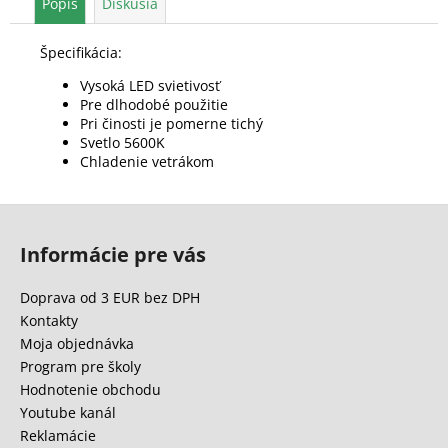
Popis
Diskusia
Špecifikácia:
Vysoká LED svietivosť
Pre dlhodobé použitie
Pri činosti je pomerne tichý
Svetlo 5600K
Chladenie vetrákom
Z
á
Informácie pre vás
p
ä
Doprava od 3 EUR bez DPH
t
Kontakty
i
Moja objednávka
e
Program pre školy
Hodnotenie obchodu
Youtube kanál
Reklamácie