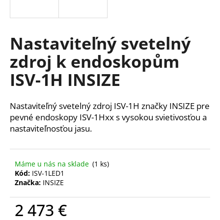
á
j
s
Nastaviteľný svetelný
ť
zdroj k endoskopům
?
ISV-1H INSIZE
Nastaviteľný svetelný zdroj ISV-1H značky INSIZE pre
HĽADAŤ
pevné endoskopy ISV-1Hxx s vysokou svietivosťou a
nastaviteľnosťou jasu.
O
Máme u nás na sklade
(1 ks)
d
Kód:
ISV-1LED1
p
Značka:
INSIZE
o
r
2 473 €
ú