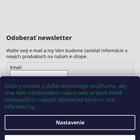
Odoberať newsletter
Vložte svoj e-mail a my Vám budeme zasielať informácie o
nových produktoch na našom e-shope.
Email
Vložením e-mailu súhlasíte s
podmienkami ochrany
Súbory cookies a ďalšie technológie používame, aby
osobných údajov
sme Vám návštevníkom našich web stránok mohli
zabezpečiť čo najlepší užívateľský komfort. Viac
PRIHLÁSIŤ SA
informácií
tu
.
Nastavenie
Vytvoril Shoptet
Copyright 2026
INSIZE
. Všetky práva vyhradené.
Upraviť