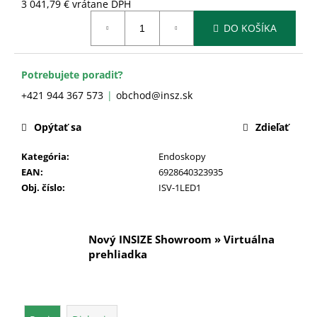
č
3 041,79 € vrátane DPH
a
Jednotková
DO KOŠÍKA
cena:
m
e
Potrebujete poradiť?
+421 944 367 573
obchod@insz.sk
Opýtať sa
Zdieľať
Kategória
:
Endoskopy
EAN
:
6928640323935
Obj. číslo
:
ISV-1LED1
Nový INSIZE Showroom » Virtuálna
prehliadka