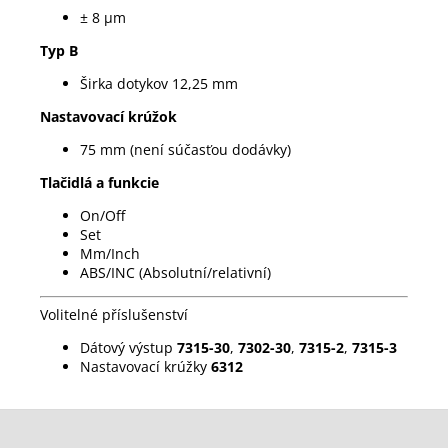
± 8 µm
Typ B
Širka dotykov 12,25 mm
Nastavovací krúžok
75 mm (není súčasťou dodávky)
Tlačidlá a funkcie
On/Off
Set
Mm/Inch
ABS/INC (Absolutní/relativní)
Volitelné příslušenství
Dátový výstup
7315-30
,
7302-30
,
7315-2
,
7315-3
Nastavovací krúžky
6312
Z
á