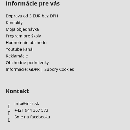
Informácie pre vás
p
ä
Doprava od 3 EUR bez DPH
t
Kontakty
i
Moja objednávka
e
Program pre školy
Hodnotenie obchodu
Youtube kanál
Reklamácie
Obchodné podmienky
Informácie: GDPR | Súbory Cookies
Kontakt
info
@
insz.sk
+421 944 367 573
Sme na facebooku