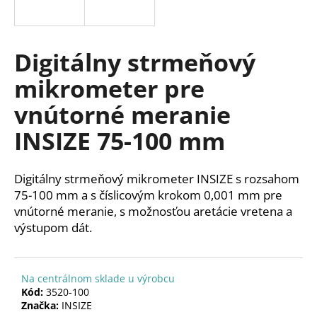
á
j
s
Digitálny strmeňový
ť
mikrometer pre
?
vnútorné meranie
INSIZE 75-100 mm
HĽADAŤ
Digitálny strmeňový mikrometer INSIZE s rozsahom
75-100 mm a s číslicovým krokom 0,001 mm pre
vnútorné meranie, s možnosťou aretácie vretena a
O
výstupom dát.
d
p
o
Na centrálnom sklade u výrobcu
r
Kód:
3520-100
ú
Značka:
INSIZE