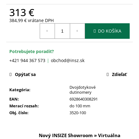
č
a
313 €
m
384,99 € vrátane DPH
e
Jednotková
DO KOŠÍKA
cena:
Potrebujete poradiť?
+421 944 367 573
obchod@insz.sk
Opýtať sa
Zdieľať
Dvojdotykové
Kategória
:
dutinomery
EAN
:
6928640308291
Merací rozsah
:
do 100 mm
Obj. číslo
:
3520-100
Nový INSIZE Showroom » Virtuálna