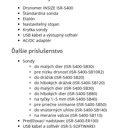
Drsnomer
INSIZE ISR-S400
Štandardná sonda
Etalón
Nastaviteľný stojan
Krytka sondy
USB kábel a výstupný softvér
AC/DC adaptér
Ďalšie príslušenstvo
Sondy
do malých dier (ISR-S400-SB30)
pre nízku drsnosť (ISR-S400-SB10R2)
do drážok (ISR-S400-SB20)
do hlbokých drážok (ISR-S400-SB120)
do malých dier (ISR-S400-SB30)
do hlbokých dier (ISR-S400-SB80)
na tyčky 1~5 mm (ISR-S400-SB40)
pre priečne snímanie (ISR-S400-SB50)
do vnútorných uhlov (ISR-S400-SB140)
na meranie valcov (ISR-S400-SB110)
Predlžovací nadstavec (ISR-S400-ER100)
USB kábel a softvér (ISR-S-SOFTWARE)