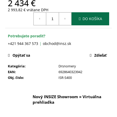
2 434 €
č
a
2 993,82 € vrátane DPH
m
Jednotková
e
DO KOŠÍKA
cena:
Potrebujete poradiť?
+421 944 367 573
obchod@insz.sk
Opýtať sa
Zdieľať
Kategória
:
Drsnomery
EAN
:
6928640323942
Obj. číslo
:
ISR-S400
Nový INSIZE Showroom » Virtuálna
prehliadka