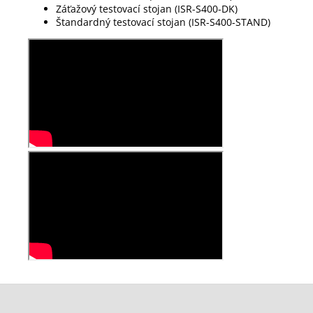
Záťažový testovací stojan (ISR-S400-DK)
Štandardný testovací stojan (ISR-S400-STAND)
Z
á