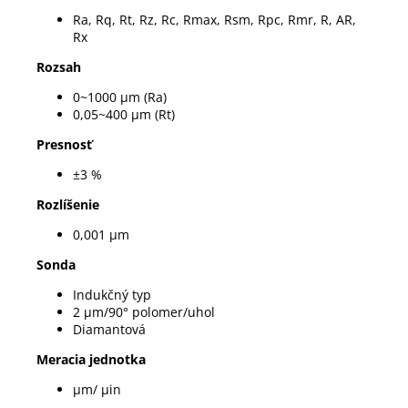
Ra, Rq, Rt, Rz, Rc, Rmax, Rsm, Rpc, Rmr, R, AR,
Rx
Rozsah
0~1000 µm (Ra)
0,05~400 µm (Rt)
Presnosť
±3 %
Rozlíšenie
0,001
µ
m
Sonda
Indukčný typ
2
µ
m/90° polomer/uhol
Diamantová
Meracia jednotka
µ
m/
µ
in