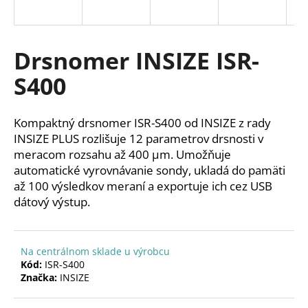
á
j
s
Drsnomer INSIZE ISR-
ť
S400
?
Kompaktný
drsnomer
ISR-S400 od INSIZE z rady
INSIZE PLUS rozlišuje 12 parametrov drsnosti v
meracom rozsahu až 400 µm.
Umožňuje
HĽADAŤ
automatické vyrovnávanie sondy, ukladá do pamäti
až 100 výsledkov meraní a exportuje ich cez USB
dátový výstup.
O
d
p
Na centrálnom sklade u výrobcu
o
Kód:
ISR-S400
Značka:
INSIZE
r
ú