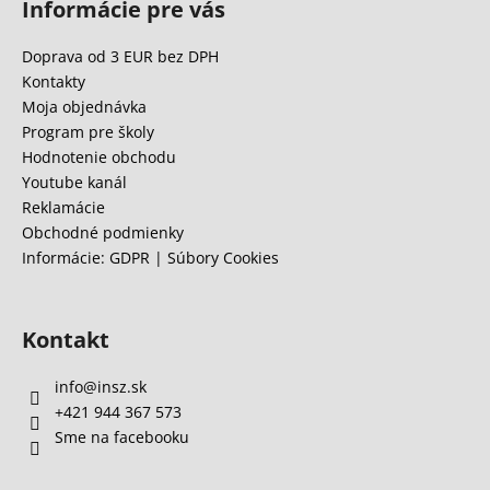
Informácie pre vás
p
ä
Doprava od 3 EUR bez DPH
t
Kontakty
i
Moja objednávka
e
Program pre školy
Hodnotenie obchodu
Youtube kanál
Reklamácie
Obchodné podmienky
Informácie: GDPR | Súbory Cookies
Kontakt
info
@
insz.sk
+421 944 367 573
Sme na facebooku