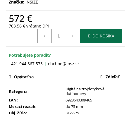
č
Značka:
INSIZE
a
m
572 €
e
703,56 € vrátane DPH
Jednotková
DO KOŠÍKA
cena:
Potrebujete poradiť?
+421 944 367 573
obchod@insz.sk
Opýtať sa
Zdieľať
Digitálne trojdotykové
Kategória
:
dutinomery
EAN
:
6928640309465
Merací rozsah
:
do 75 mm
Obj. číslo
:
3127-75