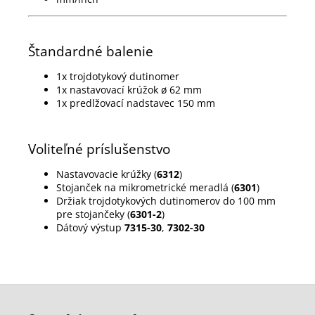
Štandardné balenie
1x trojdotykový dutinomer
1x nastavovací krúžok ø 62 mm
1x predlžovací nadstavec 150 mm
Voliteľné príslušenstvo
Nastavovacie krúžky (
6312
)
Stojanček na mikrometrické meradlá (
6301
)
Držiak trojdotykových dutinomerov do 100 mm
pre stojančeky (
6301-2
)
Dátový výstup
7315-30
,
7302-30
Z
á