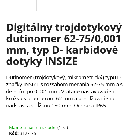
á
j
s
Digitálny trojdotykový
ť
dutinomer 62-75/0,001
?
mm, typ D- karbidové
dotyky INSIZE
HĽADAŤ
Dutinomer (trojdotykový, mikrometrický)
typu D
značky INSIZE s rozsahom merania 62-75 mm a s
delením po 0,001 mm.
Vrátane nastavovacieho
O
krúžku s priemerom 62 mm a predlžovacieho
d
nadstavca s dĺžkou 150 mm. Ochrana IP65.
p
o
r
Máme u nás na sklade
(1 ks)
ú
Kód:
3127-75