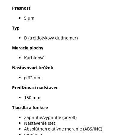
Presnosť
5 µm
Typ
D (trojdotykový dutinomer)
Meracie plochy
Karbidové
Nastavovací krúžok
ø 62 mm
Predlžovací nadstavec
150 mm
Tlačidlá a funkcie
Zapnutie/vypnutie (on/off)
Nastavenie (set)
Absolútne/relatívne meranie (ABS/INC)
mm/inch