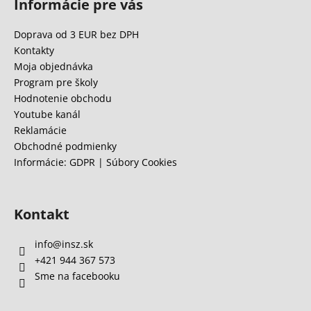
Informácie pre vás
p
ä
Doprava od 3 EUR bez DPH
t
Kontakty
i
Moja objednávka
e
Program pre školy
Hodnotenie obchodu
Youtube kanál
Reklamácie
Obchodné podmienky
Informácie: GDPR | Súbory Cookies
Kontakt
info
@
insz.sk
+421 944 367 573
Sme na facebooku