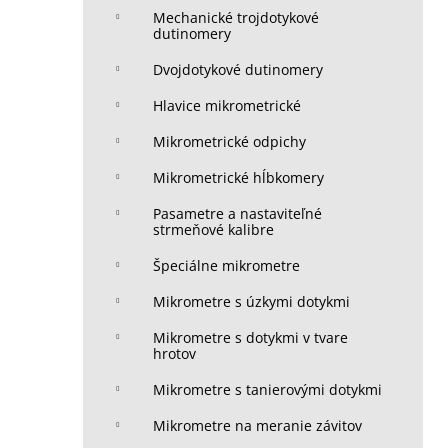
Mechanické trojdotykové
dutinomery
Dvojdotykové dutinomery
Hlavice mikrometrické
Mikrometrické odpichy
Mikrometrické hĺbkomery
Pasametre a nastaviteľné
strmeňové kalibre
Špeciálne mikrometre
Mikrometre s úzkymi dotykmi
Mikrometre s dotykmi v tvare
hrotov
Mikrometre s tanierovými dotykmi
Mikrometre na meranie závitov