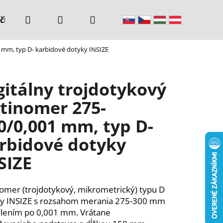
Hľadať
Prihlásenie
Nákupný
čke
Kontakty
1 mm, typ D- karbidové dotyky INSIZE
košík
gitálny trojdotykový
tinomer 275-
0/0,001 mm, typ D-
rbidové dotyky
SIZE
omer (trojdotykový, mikrometrický)
typu D
y INSIZE s rozsahom merania 275-300 mm
elením po 0,001 mm. Vrátane