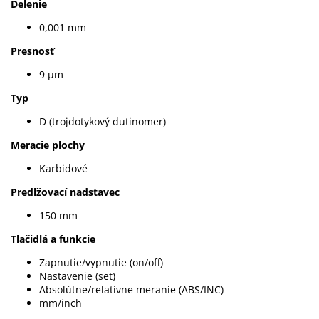
Delenie
0,001 mm
Presnosť
9 µm
Typ
D (trojdotykový dutinomer)
Meracie plochy
Karbidové
Predlžovací nadstavec
150 mm
Tlačidlá a funkcie
Zapnutie/vypnutie (on/off)
Nastavenie (set)
Absolútne/relatívne meranie (ABS/INC)
mm/inch