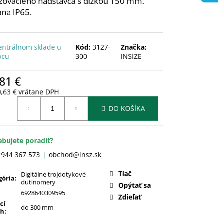
žovacieho nadstavca s dĺžkou 150 mm.
na IP65.
entrálnom sklade u
Kód:
3127-
Značka:
bcu
300
INSIZE
81 €
0,63 € vrátane DPH
otková
DO KOŠÍKA
:
ebujete poradiť?
 944 367 573
obchod@insz.sk
Tlač
Digitálne trojdotykové
gória
:
dutinomery
Opýtať sa
6928640309595
Zdieľať
cí
do 300 mm
ah
: