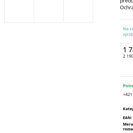
predl
Ochra
Na c
výro
1 7
2 19
Jedn
cena
Potr
+421
Kate
EAN
:
Mera
rozs