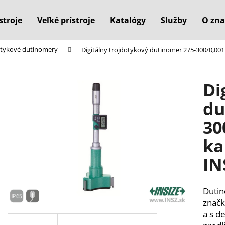
stroje
Veľké prístroje
Katalógy
Služby
O zna
dotykové dutinomery
Digitálny trojdotykový dutinomer 275-300/0,00
Čo potrebujete nájsť?
Di
HĽADAŤ
du
30
Odporúčame
ka
IN
Dutin
značk
a s d