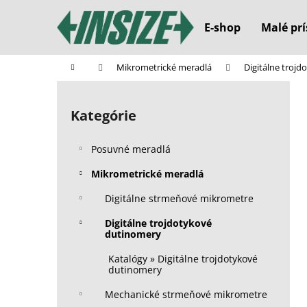
K
Prejsť
na
o
E-shop
Malé prí
obsah
Späť
Späť
š
do
do
í
Domov
Mikrometrické meradlá
Digitálne troj
k
obchodu
obchodu
B
o
Kategórie
Preskočiť
č
kategórie
n
Posuvné meradlá
ý
p
Mikrometrické meradlá
a
Digitálne strmeňové mikrometre
n
Digitálne trojdotykové
e
dutinomery
l
Katalógy » Digitálne trojdotykové
dutinomery
Mechanické strmeňové mikrometre