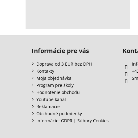
Z
á
Informácie pre vás
Kont
p
ä
Doprava od 3 EUR bez DPH
inf
t
Kontakty
+4
i
Moja objednávka
Sm
e
Program pre školy
Hodnotenie obchodu
Youtube kanál
Reklamácie
Obchodné podmienky
Informácie: GDPR | Súbory Cookies