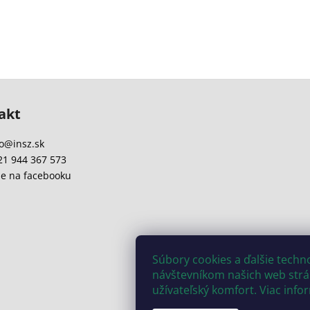
akt
o
@
insz.sk
21 944 367 573
e na facebooku
Súbory cookies a ďalšie tech
návštevníkom našich web strán
užívateľský komfort. Viac info