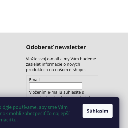
Odoberať newsletter
Vložte svoj e-mail a my Vám budeme
zasielať informácie o nových
produktoch na našom e-shope.
Email
Vložením e-mailu súhlasíte s
podmienkami ochrany osobných
údajov
nológie používame, aby sme Vám
Súhlasím
ok mohli zabezpečiť čo najlepší
PRIHLÁSIŤ SA
rmácií
tu
.