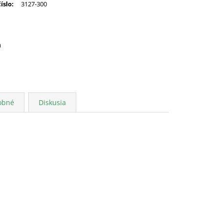
číslo
:
3127-300
a
obné
Diskusia