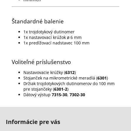
Štandardné balenie
1x trojdotykový dutinomer
1x nastavovací krúžok ø 6 mm
1x predlžovací nadstavec 100 mm
Voliteľné príslušenstvo
Nastavovacie krúžky (
6312
)
Stojanček na mikrometrické meradlá (
6301
)
Držiak trojdotykových dutinomerov do 100 mm
pre stojančeky (
6301-2
)
Dátový výstup
7315-30
,
7302-30
Z
á
Informácie pre vás
p