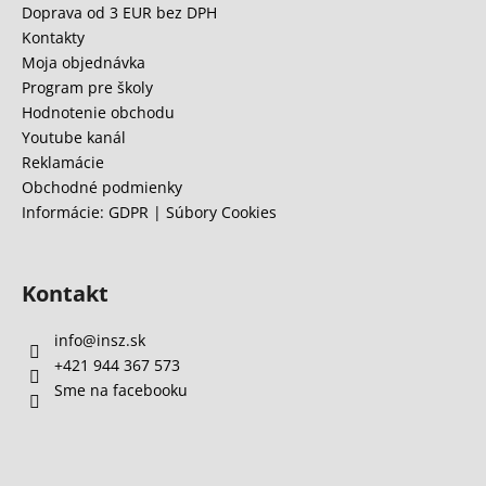
ä
Doprava od 3 EUR bez DPH
t
Kontakty
i
Moja objednávka
e
Program pre školy
Hodnotenie obchodu
Youtube kanál
Reklamácie
Obchodné podmienky
Informácie: GDPR | Súbory Cookies
Kontakt
info
@
insz.sk
+421 944 367 573
Sme na facebooku