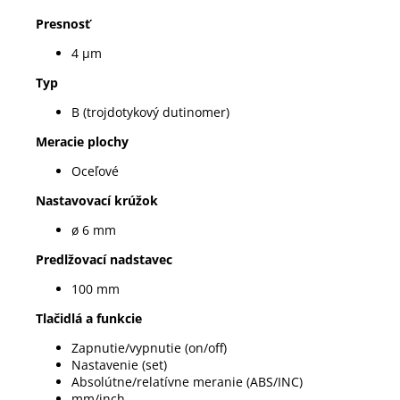
Presnosť
4 µm
Typ
B (trojdotykový dutinomer)
Meracie plochy
Oceľové
Nastavovací krúžok
ø 6 mm
Predlžovací nadstavec
100 mm
Tlačidlá a funkcie
Zapnutie/vypnutie (on/off)
Nastavenie (set)
Absolútne/relatívne meranie (ABS/INC)
mm/inch