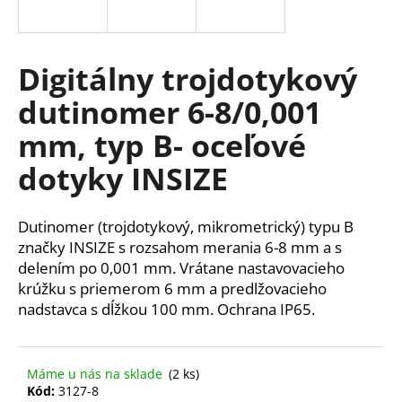
á
j
s
Digitálny trojdotykový
ť
dutinomer 6-8/0,001
?
mm, typ B- oceľové
dotyky INSIZE
HĽADAŤ
Dutinomer (trojdotykový, mikrometrický)
typu B
značky INSIZE s rozsahom merania 6-8 mm a s
delením po 0,001 mm.
Vrátane nastavovacieho
O
krúžku s priemerom 6 mm a predlžovacieho
d
nadstavca s dĺžkou 100 mm. Ochrana IP65.
p
o
r
Máme u nás na sklade
(2 ks)
ú
Kód:
3127-8