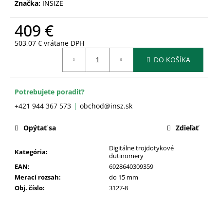
č
Značka:
INSIZE
a
m
409 €
e
503,07 € vrátane DPH
Jednotková
DO KOŠÍKA
cena:
Potrebujete poradiť?
+421 944 367 573
obchod@insz.sk
Opýtať sa
Zdieľať
Digitálne trojdotykové
Kategória
:
dutinomery
EAN
:
6928640309359
Merací rozsah
:
do 15 mm
Obj. číslo
:
3127-8