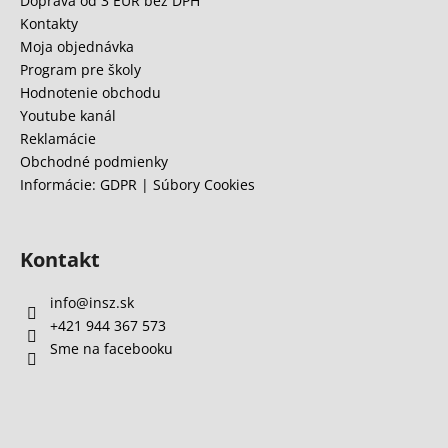
Doprava od 3 EUR bez DPH
t
Kontakty
i
Moja objednávka
e
Program pre školy
Hodnotenie obchodu
Youtube kanál
Reklamácie
Obchodné podmienky
Informácie: GDPR | Súbory Cookies
Kontakt
info
@
insz.sk
+421 944 367 573
Sme na facebooku