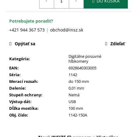
č
DO KOŠÍKA
cena:
a
m
e
Potrebujete poradiť?
+421 944 367 573
obchod@insz.sk
Opýtať sa
Zdieľať
Digitálne posuvné
Kategória
:
hĺbkomery
EAN
:
6928640303005
Séria
:
1142
Merací rozsah
:
do 150 mm
Delenie
:
0,01 mm
Stupeň ochrany
:
Nemá
Výstup dát
:
USB
Dĺžka mostíka
:
100 mm
Obj. číslo
:
1142-150A