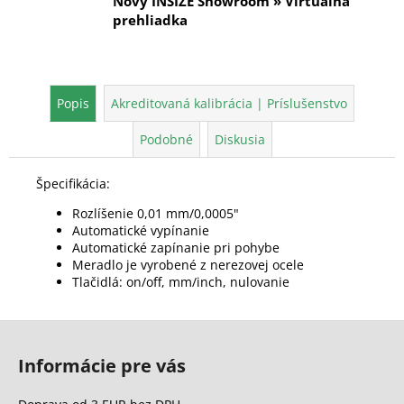
Nový INSIZE Showroom » Virtuálna
prehliadka
Popis
Akreditovaná kalibrácia | Príslušenstvo
Podobné
Diskusia
Špecifikácia:
Rozlíšenie 0,01 mm/0,0005"
Automatické vypínanie
Automatické zapínanie pri pohybe
Meradlo je vyrobené z nerezovej ocele
Tlačidlá: on/off, mm/inch, nulovanie
Z
á
Informácie pre vás
p
ä