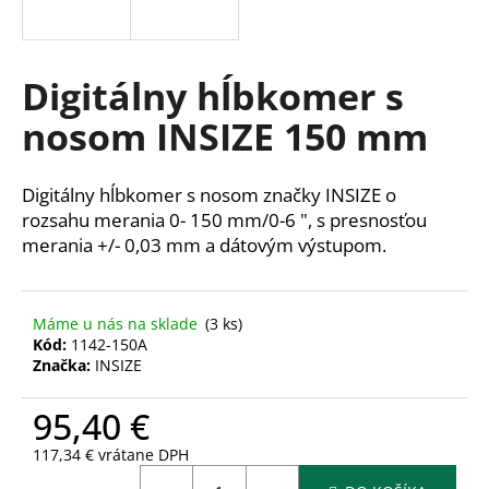
á
j
s
Digitálny hĺbkomer s
ť
nosom INSIZE 150 mm
?
Digitálny hĺbkomer s nosom značky INSIZE o
rozsahu merania 0- 150 mm/0-6 ", s presnosťou
merania +/- 0,03 mm a dátovým výstupom.
HĽADAŤ
Máme u nás na sklade
(3 ks)
Kód:
1142-150A
O
Značka:
INSIZE
d
p
95,40 €
o
r
117,34 € vrátane DPH
ú
Jednotková