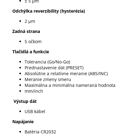
± 5 µm
Odchýlka reverzibility (hysterézia)
2 µm
Zadná strana
S očkom
Tlačidlá a funkcie
Tolerancia (Go/No-Go)
Prednastavenie dát (PRESET)
Absolútne a relatívne meranie (ABS/INC)
Meranie zmeny smeru
Maximálna a minimálna nameraná hodnota
mm/inch
Výstup dát
USB kábel
Napájanie
Batéria CR2032