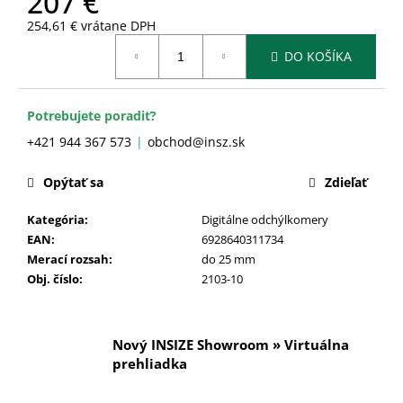
207 €
č
a
254,61 € vrátane DPH
m
Jednotková
DO KOŠÍKA
cena:
e
Potrebujete poradiť?
+421 944 367 573
obchod@insz.sk
Opýtať sa
Zdieľať
Kategória
:
Digitálne odchýlkomery
EAN
:
6928640311734
Merací rozsah
:
do 25 mm
Obj. číslo
:
2103-10
Nový INSIZE Showroom » Virtuálna
prehliadka