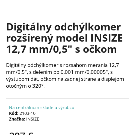
á
j
s
Digitálny odchýlkomer
ť
rozšírený model INSIZE
?
12,7 mm/0,5" s očkom
Digitálny odchýlkomer s rozsahom merania 12,7
HĽADAŤ
mm/0,5", s delením po 0,001 mm/0,00005", s
výstupom dát, očkom na zadnej strane a displejom
otočným o 320°.
O
d
Na centrálnom sklade u výrobcu
p
Kód:
2103-10
o
Značka:
INSIZE
r
ú