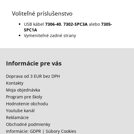
Voliteľné príslušenstvo
USB kábel
7306-40
,
7302-SPC3A
alebo
7305-
SPC1A
Vymeniteľné zadné strany
Z
á
Informácie pre vás
p
ä
Doprava od 3 EUR bez DPH
t
Kontakty
i
Moja objednávka
e
Program pre školy
Hodnotenie obchodu
Youtube kanál
Reklamácie
Obchodné podmienky
Informácie: GDPR | Súbory Cookies