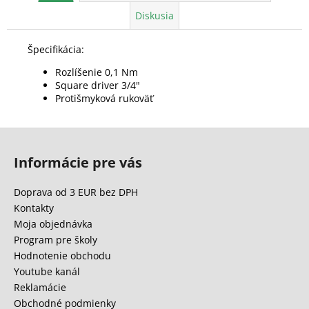
Diskusia
Špecifikácia:
Rozlíšenie 0,1 Nm
Square driver 3/4"
Protišmyková rukoväť
Z
á
Informácie pre vás
p
ä
Doprava od 3 EUR bez DPH
t
Kontakty
i
Moja objednávka
e
Program pre školy
Hodnotenie obchodu
Youtube kanál
Reklamácie
Obchodné podmienky