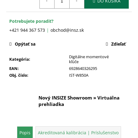
č
DO KOŠÍKA
cena:
a
m
e
Potrebujete poradiť?
+421 944 367 573
obchod@insz.sk
Opýtať sa
Zdieľať
Digitálne momentové
Kategória
:
kľúče
EAN
:
6928640326295
Obj. číslo
:
IST-W850A
Nový INSIZE Showroom » Virtuálna
prehliadka
Popis
Akreditovaná kalibrácia | Príslušenstvo