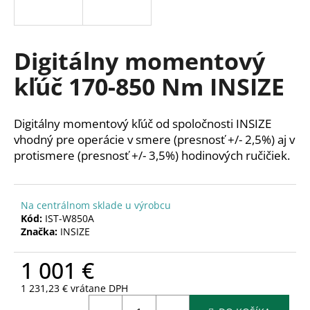
á
j
s
Digitálny momentový
ť
kľúč 170-850 Nm INSIZE
?
Digitálny momentový kľúč od spoločnosti INSIZE
vhodný pre operácie v smere (presnosť +/- 2,5%) aj v
protismere (presnosť +/- 3,5%) hodinových ručičiek.
HĽADAŤ
Na centrálnom sklade u výrobcu
Kód:
IST-W850A
O
Značka:
INSIZE
d
p
1 001 €
o
r
1 231,23 € vrátane DPH
ú
Jednotková