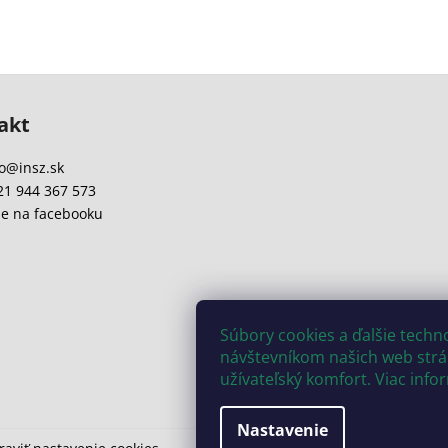
akt
o
@
insz.sk
21 944 367 573
e na facebooku
Súbory cookies a ďalšie tech
návštevníkom našich web strán
užívateľský komfort. Viac info
Nastavenie