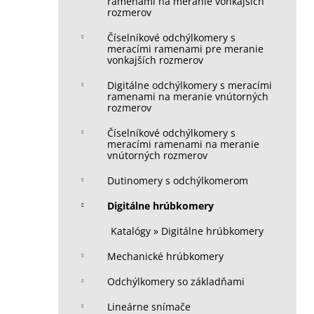
ramenami na meranie vonkajších
rozmerov
Číselníkové odchýlkomery s
meracími ramenami pre meranie
vonkajších rozmerov
Digitálne odchýlkomery s meracími
ramenami na meranie vnútorných
rozmerov
Číselníkové odchýlkomery s
meracími ramenami na meranie
vnútorných rozmerov
Dutinomery s odchýlkomerom
Digitálne hrúbkomery
Katalógy » Digitálne hrúbkomery
Mechanické hrúbkomery
Odchýlkomery so základňami
Lineárne snímače