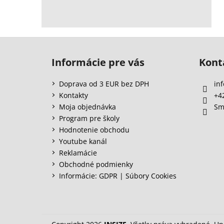
Z
á
Informácie pre vás
Kont
p
ä
Doprava od 3 EUR bez DPH
inf
t
Kontakty
+4
i
Moja objednávka
Sm
e
Program pre školy
Hodnotenie obchodu
Youtube kanál
Reklamácie
Obchodné podmienky
Informácie: GDPR | Súbory Cookies