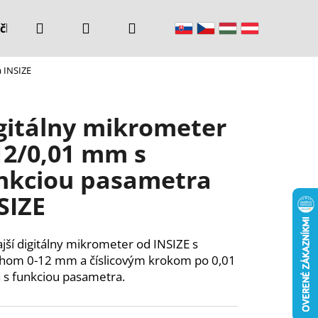
Hľadať
Prihlásenie
Nákupný
čke
Kontakty
a INSIZE
košík
gitálny mikrometer
12/0,01 mm s
nkciou pasametra
SIZE
jší digitálny mikrometer od INSIZE s
hom 0-12 mm a číslicovým krokom po 0,01
s funkciou pasametra.