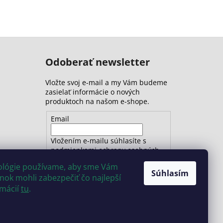
Odoberať newsletter
Vložte svoj e-mail a my Vám budeme
zasielať informácie o nových
produktoch na našom e-shope.
Email
Vložením e-mailu súhlasíte s
podmienkami ochrany osobných
údajov
nológie používame, aby sme Vám
Súhlasím
ok mohli zabezpečiť čo najlepší
PRIHLÁSIŤ SA
rmácií
tu
.