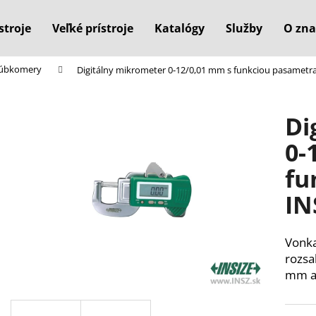
stroje
Veľké prístroje
Katalógy
Služby
O zna
hrúbkomery
Digitálny mikrometer 0-12/0,01 mm s funkciou pasametr
Čo potrebujete nájsť?
Di
HĽADAŤ
0-
fu
Odporúčame
IN
Vonka
rozsa
mm a 