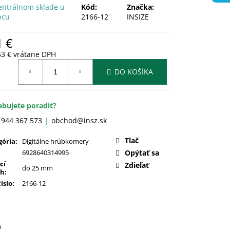
entrálnom sklade u
Kód:
Značka:
bcu
2166-12
INSIZE
1 €
53 € vrátane DPH
otková
DO KOŠÍKA
:
ebujete poradiť?
 944 367 573
obchod@insz.sk
Tlač
gória
:
Digitálne hrúbkomery
6928640314995
Opýtať sa
cí
Zdieľať
do 25 mm
ah
:
číslo
:
2166-12
a