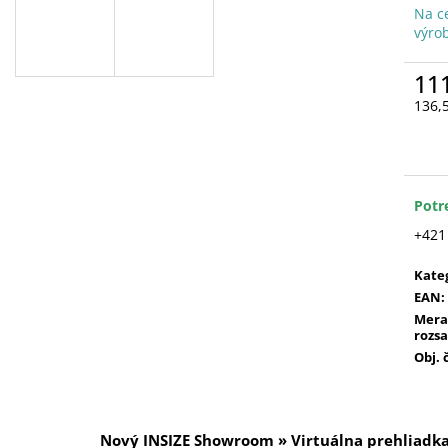
Na c
výro
11
136,
Jedn
cena
Potr
+421
Kate
EAN
:
Mera
rozs
Obj. 
Nový INSIZE Showroom » Virtuálna prehliadk